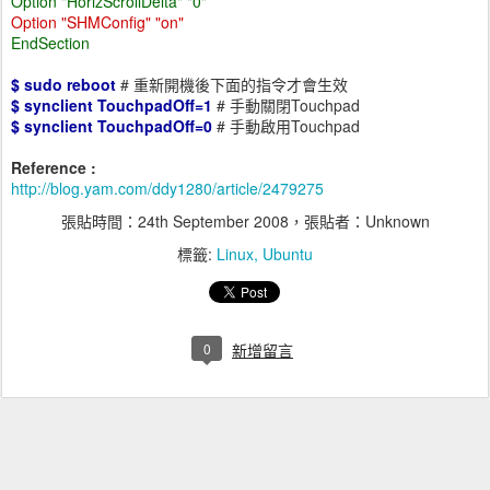
Option "HorizScrollDelta" "0"
Option "SHMConfig" "on"
EndSection
$ sudo reboot
# 重新開機後下面的指令才會生效
$ synclient TouchpadOff=1
# 手動關閉Touchpad
$ synclient TouchpadOff=0
# 手動啟用Touchpad
Reference :
http://blog.yam.com/ddy1280/article/2479275
張貼時間：
24th September 2008
，張貼者：Unknown
標籤:
Linux
Ubuntu
0
新增留言